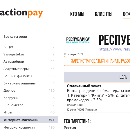
КТО МЫ
КЛИЕНТЫ
ОФ
РЕСПУ
Все категории
AКЦИЯ
2
https://www.resp
Sweepstakes
2
ID оффера: 7577
ЗАРЕГИСТРИРОВАТЬСЯ И НАЧАТЬ РАБО
Автомобили
41
Азартные игры
55
Банки и финансы
133
ЦЕЛЬ
Бинарные опционы
1
Оплаченный заказ
Другое
150
Вознаграждение вебмастера за опл
1. Категория "Книги" - 5%. 2. Катег
Загрузки
18
промокодом - 2.5%.
Знакомства
7
Валюта: RUR
ID цели: 10705 (Активна)
Игры
40
Интернет-магазины
793
ГЕО-ТАРГЕТИНГ:
Интернет-решения
190
Россия