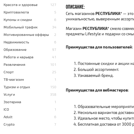
Красота и здоровье
127
ОПИСАНИЕ:
Криптовалюта
5
Сеть магазинов
РЕСПУБЛИКА*
— это
уникальностью, выверенным ассорт
Купоны и скидки
6
Мобильный трафик
34
Магазин
РЕСПУБЛИКА*
смело совмещ
предметы Lifestyle и подарки со смы
Мотивированные офферы
2
Недвижимость
6
Преимущества для пользователей:
Образование
97
Работа и карьера
41
Постоянные скидки и акции на
Развлечения
101
Большой ассортимент.
Спорт
25
Узнаваемый бренд.
ТВ-магазин
1
Туризм и отдых
150
Преимущества для вебмастеров:
Услуги
358
Эзотерика
1
Образовательные мероприятия
ICO
1
Несколько вариантов доставки
Adult
6
Идеальное место, чтобы купит
Бесплатная доставка от 3000 р
Crypto
7