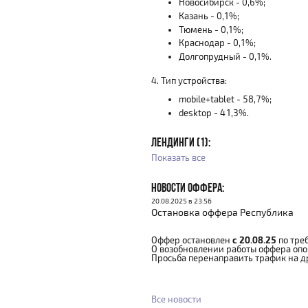
Новосибирск - 0,6%;
Казань - 0,1%;
Тюмень - 0,1%;
Краснодар - 0,1%;
Долгопрудный - 0,1%.
4. Тип устройства:
mobile+tablet - 58,7%;
desktop - 41,3%.
ЛЕНДИНГИ (1):
Показать все
НОВОСТИ ОФФЕРА:
20.08.2025 в 23:56
Остановка оффера Республика
Оффер остановлен
с 20.08.25
по тре
О возобновлении работы оффера опо
Просьба перенаправить трафик на д
Все новости