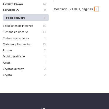
Salud y Belleza
12
Mostrado
1
-
1
de
1
, páginas:
1
Servicios
0
Food delivery
1
Soluciones de internet
15
Tiendas en línea
113
Trabajos y carreras
1
Turismo y Recreación
15
Promo
2
Mobile traffic
1
Adult
1
Cryptocurrency
2
Crypto
2