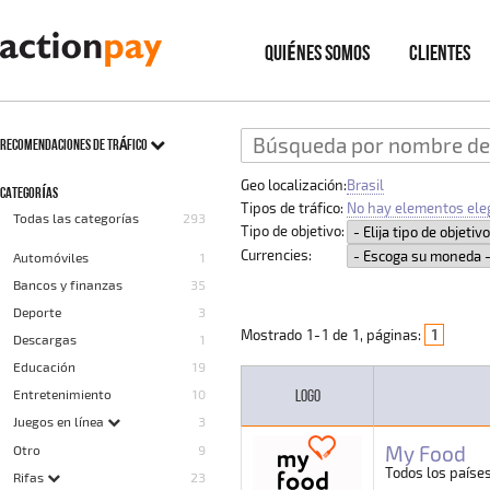
QUIÉNES SOMOS
CLIENTES
RECOMENDACIONES DE TRÁFICO
Geo localización:
Brasil
CATEGORÍAS
Tipos de tráfico:
No hay elementos ele
Todas las categorías
293
Tipo de objetivo:
Currencies:
Automóviles
1
Bancos y finanzas
35
Deporte
3
Mostrado
1
-
1
de
1
, páginas:
1
Descargas
1
Educación
19
LOGO
Entretenimiento
10
Juegos en línea
3
My Food
Otro
9
Todos los paíse
Rifas
23