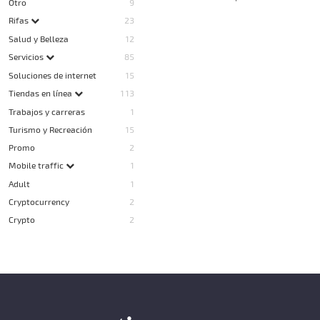
Otro
9
Rifas
23
Salud y Belleza
12
Servicios
85
Soluciones de internet
15
Tiendas en línea
113
Trabajos y carreras
1
Turismo y Recreación
15
Promo
2
Mobile traffic
1
Adult
1
Cryptocurrency
2
Crypto
2