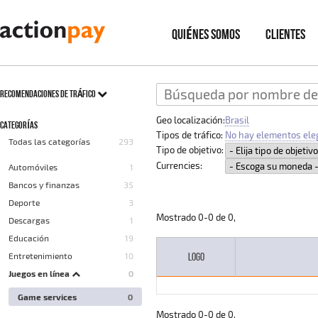
QUIÉNES SOMOS
CLIENTES
RECOMENDACIONES DE TRÁFICO
Geo localización:
Brasil
CATEGORÍAS
Tipos de tráfico:
No hay elementos ele
Todas las categorías
293
Tipo de objetivo:
Currencies:
Automóviles
1
Bancos y finanzas
35
Deporte
3
Mostrado
0
-
0
de
0
,
Descargas
1
Educación
19
LOGO
Entretenimiento
10
Juegos en línea
0
Game services
0
Mostrado
0
-
0
de
0
,