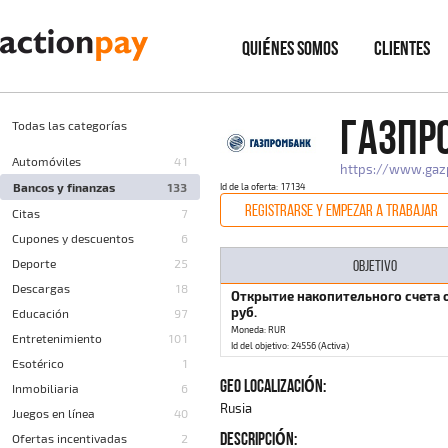
QUIÉNES SOMOS
CLIENTES
ГАЗПР
Todas las categorías
Automóviles
41
https://www.gaz
Bancos y finanzas
133
Id de la oferta: 17134
REGISTRARSE Y EMPEZAR A TRABAJAR
Citas
7
Cupones y descuentos
6
Deporte
25
OBJETIVO
Descargas
18
Открытие накопительного счета 
руб.
Educación
97
Moneda: RUR
Entretenimiento
101
Id del objetivo: 24556 (Activa)
Esotérico
1
GEO LOCALIZACIÓN:
Inmobiliaria
6
Rusia
Juegos en línea
40
DESCRIPCIÓN:
Ofertas incentivadas
2