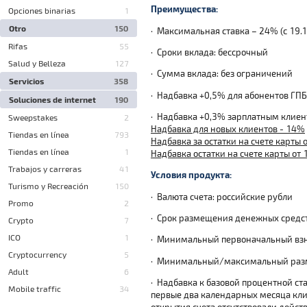
Преимущества:
Opciones binarias
1
Otro
150
·
Максимальная ставка – 24% (с 19.
Rifas
55
·
Сроки вклада: бессрочный
Salud y Belleza
127
·
Сумма вклада: без ограничений
Servicios
358
·
Надбавка +0,5% для абонентов ГП
Soluciones de internet
190
·
Надбавка +0,3% зарплатным клиен
Sweepstakes
2
Надбавка для новых клиентов - 14%
Tiendas en línea
793
Надбавка за остатки на счете карты от
Tiendas en línea
1
Надбавка остатки на счете карты от 1
Trabajos y carreras
41
Условия продукта:
Turismo y Recreación
150
·
Валюта счета: российские рубли
Promo
2
·
Срок размещения денежных средств
Crypto
7
ICO
1
·
Минимальный первоначальный взн
Cryptocurrency
5
·
Минимальный/максимальный разме
Adult
6
·
Надбавка к базовой процентной ста
Mobile traffic
34
первые два календарных месяца кли
открытия счета отсутствовали дейс