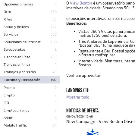
O
View Boston
é um observatório panor
Opciones binarias
1
imersivas da cidade. Situado nos 50º, 
Otro
150
exposições interativas, um bar na cobe
Rifas
55
Benefícios
:
Salud y Belleza
127
Vistas 360°: Vistas panorâmicas 
Servicios
358
metros (750 pés) de altura.
Três Andares de Experiência: Co
Soluciones de internet
190
"Boston 365" (uma maquete da c
Sweepstakes
2
Restaurante e Bar: Possui opçõ
o
Stratus
rooftop bar.
Tiendas en línea
793
Interatividade: Monitores inter
Tiendas en línea
1
Boston
Trabajos y carreras
41
Venham aproveitar!
Turismo y Recreación
150
Promo
2
LANDINGS (1):
Crypto
7
Mostrar todo
ICO
1
NOTICIAS DE OFERTA:
Cryptocurrency
5
08/04/2026, 16:48
Adult
6
New Campaign - View Boston Observ
Mobile traffic
34