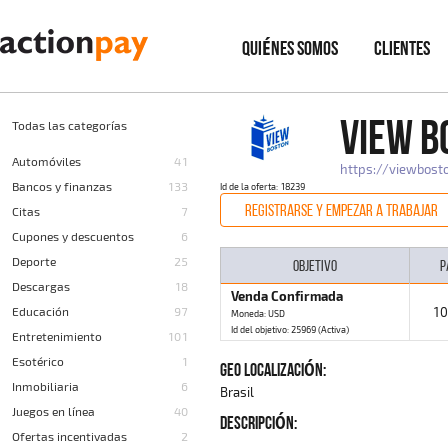
QUIÉNES SOMOS
CLIENTES
VIEW B
Todas las categorías
Automóviles
41
https://viewbost
Bancos y finanzas
133
Id de la oferta: 18239
REGISTRARSE Y EMPEZAR A TRABAJAR
Citas
7
Cupones y descuentos
6
Deporte
25
OBJETIVO
P
Descargas
18
Venda Confirmada
Educación
97
10
Moneda: USD
Id del objetivo: 25969 (Activa)
Entretenimiento
101
Esotérico
1
GEO LOCALIZACIÓN:
Inmobiliaria
6
Brasil
Juegos en línea
40
DESCRIPCIÓN:
Ofertas incentivadas
2