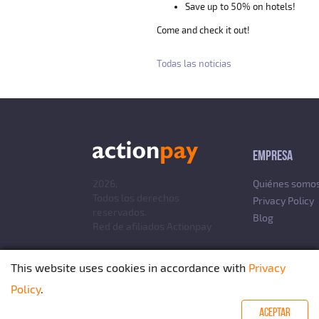
Save up to 50% on hotels!
Come and check it out!
Todas las noticias
EMPRESA
2026,
Quiénes somo
Todos los derechos
Privacy Policy
reservados.
Blog
Red de afiliados
Actionpay
This website uses cookies in accordance with
Privacy
Policy
.
ACEPTAR