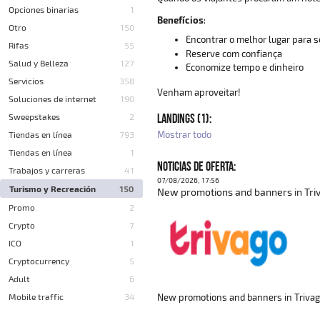
Opciones binarias
1
Benefícios
:
Otro
150
Encontrar o melhor lugar para s
Rifas
55
Reserve com confiança
Salud y Belleza
127
Economize tempo e dinheiro
Servicios
358
Venham aproveitar!
Soluciones de internet
190
LANDINGS (1):
Sweepstakes
2
Mostrar todo
Tiendas en línea
793
Tiendas en línea
1
NOTICIAS DE OFERTA:
Trabajos y carreras
41
07/08/2026, 17:56
Turismo y Recreación
150
New promotions and banners in Triv
Promo
2
Crypto
7
ICO
1
Cryptocurrency
5
Adult
6
New promotions and banners in Trivag
Mobile traffic
34