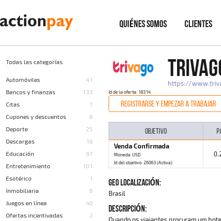
QUIÉNES SOMOS
CLIENTES
TRIVAG
Todas las categorías
Automóviles
41
https://www.triv
Bancos y finanzas
133
Id de la oferta: 18314
REGISTRARSE Y EMPEZAR A TRABAJAR
Citas
7
Cupones y descuentos
6
Deporte
25
OBJETIVO
P
Descargas
18
Venda Confirmada
Educación
97
0.
Moneda: USD
Id del objetivo: 26063 (Activa)
Entretenimiento
101
Esotérico
1
GEO LOCALIZACIÓN:
Inmobiliaria
6
Brasil
Juegos en línea
40
DESCRIPCIÓN:
Ofertas incentivadas
2
Quando os viajantes procuram um hotel,