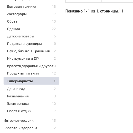
Бытовая техника
13
Показано
1
-
1
из
1
, страницы:
1
Аксессуары
17
Обувь
10
Одежда
22
Детские товары
5
Подарки и сувениры
6
Офис, бизнес, IT решения
2
Инструменты и DIY
2
Красота,здоровье и другое
20
Продукты питания
12
Гипермаркеты
1
Дача и сад
2
Развлечения
8
Электроника
10
Спорт и отдых
7
Интернет-решения
15
Красота и здоровье
12