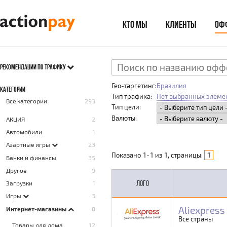
КТО МЫ
КЛИЕНТЫ
ОФ
РЕКОМЕНДАЦИИ ПО ТРАФИКУ
Гео-таргетинг:
Бразилия
КАТЕГОРИИ
Тип трафика:
Нет выбранных элеме
Все категории
293
Тип цели:
Валюты:
AКЦИЯ
2
Автомобили
1
Азартные игры
23
Показано
1
-
1
из
1
, страницы:
1
Банки и финансы
35
Другое
9
ЛОГО
Загрузки
1
Игры
3
Aliexpress
Интернет-магазины
0
Все страны
Товары для дома
12