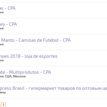
as - CPA
лия
ley - CPA
лия
 Manto - Camisas de Futebol - CPA
лия
hoes 2018 - loja de esportes
лия
te - Multiprodutos - CPA
ия, США, Мексика
xpress Brasil - гипермаркет товаров по оптовым ц
раны
:
1