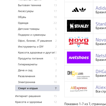
Бытовая техника
13
Adid
Аксессуары
17
Брази
Обувь
10
Одежда
22
Stan
Брази
Детские товары
5
Подарки и сувениры
6
Novo
Офис, бизнес, IT решения
2
Брази
Инструменты и DIY
2
Красота,здоровье и другое
20
Nets
Продукты питания
12
Брази
Гипермаркеты
1
Дача и сад
2
DHGa
Бразил
Развлечения
8
Электроника
10
Alie
Спорт и отдых
7
Все ст
Интернет-решения
15
Красота и здоровье
12
Показано
1
-
7
из
7
, страницы