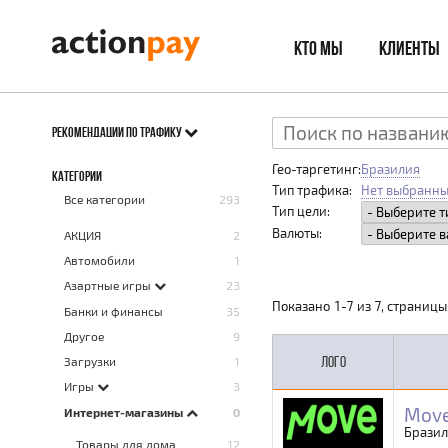
КТО МЫ
КЛИЕНТЫ
РЕКОМЕНДАЦИИ ПО ТРАФИКУ
Гео-таргетинг:
Бразилия
КАТЕГОРИИ
Тип трафика:
Нет выбранны
Все категории
293
Тип цели:
Валюты:
AКЦИЯ
2
Автомобили
1
Азартные игры
23
Показано
1
-
7
из
7
, страницы
Банки и финансы
35
Другое
9
ЛОГО
Загрузки
1
Игры
3
Move
Интернет-магазины
0
Брази
Товары для дома
12