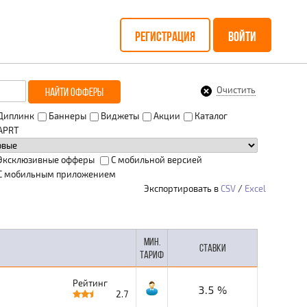
РЕГИСТРАЦИЯ
ВОЙТИ
Очистить
НАЙТИ ОФФЕРЫ
Диплинк
Баннеры
Виджеты
Акции
Каталог
APRT
Эксклюзивные офферы
С мобильной версией
С мобильным приложением
Экспортировать в
CSV
/
Excel
МИН.
СТАВКИ
ТАРИФ
Рейтинг
3.5 %
2.7