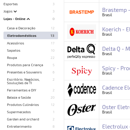
Esportes
3
Brastemp -
Jogos
3
Brasil
Lojas - Online
0
Casa e Decoração
12
Koerich - 
Brasil
Eletrodomésticos
13
Acessórios
17
Delta Q - 
Sapatos
10
Brasil
Roupa
22
Produtos para Criança
5
Spicy - Pr
Presentes e Souvenirs
6
Brasil
Escritório, Negócios,
2
Souluções de TI
Cadence El
Ferramentas e DIY
2
Brasil
Beleza e Saúde
20
Produtos Culinários
12
Oster Elet
Supermecados
1
Brasil
Garden and orchard
2
Electrolux
Entreterimento
8