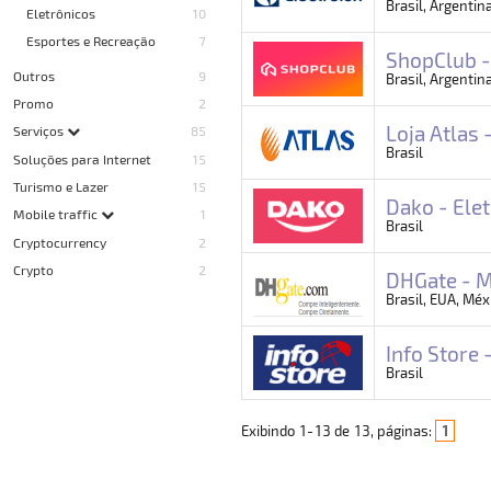
Brasil, Argentina
Eletrônicos
10
Esportes e Recreação
7
ShopClub -
Outros
9
Brasil, Argentina
Promo
2
Loja Atlas
Serviços
85
Brasil
Soluções para Internet
15
Turismo e Lazer
15
Dako - Ele
Mobile traffic
1
Brasil
Cryptocurrency
2
Crypto
2
DHGate - M
Brasil, EUA, Méx
Info Store 
Brasil
Exibindo
1
-
13
de
13
, páginas:
1