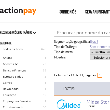
SOBRE NÓS
SEJA ANUNCIANT
RECOMENDAÇÕES DE TRÁFEGO
Segmentação geográfica:
Brasil
CATEGORIA
Tipo de Tráfego:
Sem elemento
Todos os tipos
428
Tipo de meta:
Moedas:
Adulto
1
Apostas
23
Banco e Finanças
35
Exibindo
1
-
13
de
13
, páginas:
1
Beleza e Saúde
12
Carros
1
LOGOTIPO
Downloads
1
Educação
19
Midea Stor
Empregos e Carreira
1
Brasil
Entretenimento
10