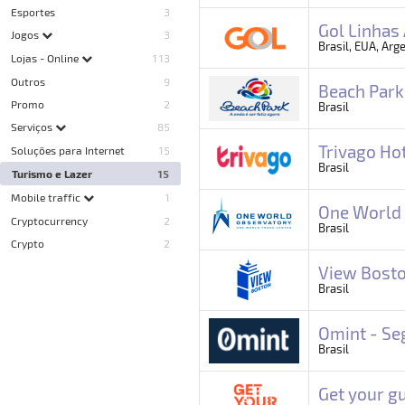
Esportes
3
Gol Linhas
Jogos
3
Brasil, EUA, Arge
Lojas - Online
113
Outros
9
Beach Park
Promo
2
Brasil
Serviços
85
Trivago Hot
Soluções para Internet
15
Brasil
Turismo e Lazer
15
Mobile traffic
1
One World 
Cryptocurrency
2
Brasil
Crypto
2
View Bosto
Brasil
Omint - Se
Brasil
Get your gu