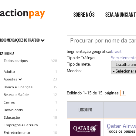
SOBRE NÓS
SEJA ANUNCIANT
RECOMENDAÇÕES DE TRÁFEGO
Segmentação geográfica:
Brasil
CATEGORIA
Tipo de Tráfego:
Sem elemento
Todos os tipos
428
Tipo de meta:
Moedas:
Adulto
1
Apostas
23
Banco e Finanças
35
Exibindo
1
-
15
de
15
, páginas:
1
Beleza e Saúde
12
Carros
1
LOGOTIPO
Downloads
1
Educação
19
Qatar Airw
Empregos e Carreira
1
Todos os países
Entretenimento
10