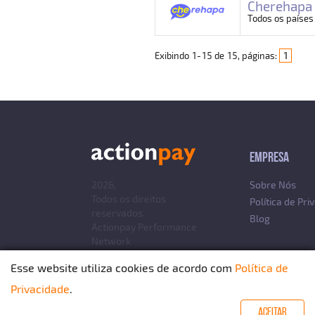
Cherehapa
Todos os países
Exibindo
1
-
15
de
15
, páginas:
1
EMPRESA
2026,
Sobre Nós
Todos os direitos
Política de Pri
reservados.
Blog
Actionpay
Performance
Network
Esse website utiliza cookies de acordo com
Política de
Privacidade
.
ACEITAR