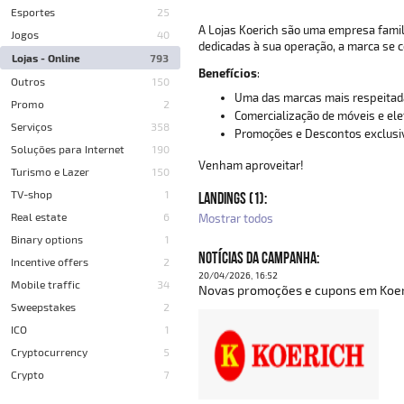
Esportes
25
A Lojas Koerich são uma empresa famil
Jogos
40
dedicadas à sua operação, a marca se 
Lojas - Online
793
Benefícios
:
Outros
150
Uma das marcas mais respeitada
Promo
2
Comercialização de móveis e el
Serviços
358
Promoções e Descontos exclusi
Soluções para Internet
190
Venham aproveitar!
Turismo e Lazer
150
TV-shop
1
LANDINGS (1):
Real estate
6
Mostrar todos
Binary options
1
NOTÍCIAS DA CAMPANHA:
Incentive offers
2
20/04/2026, 16:52
Mobile traffic
34
Novas promoções e cupons em Koeri
Sweepstakes
2
ICO
1
Cryptocurrency
5
Crypto
7