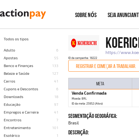
SOBRE NÓS
SEJA ANUNCIANT
KOERIC
Todos os tipos
Adulto
6
https://www.koer
Apostas
55
ID da campanha: 18222
REGISTRAR E COMEÇAR A TRABALHAR.
Banco e Finanças
133
Beleza e Saúde
127
Carros
41
META
Cupons e Descontos
6
Venda Confirmada
Downloads
18
Moeda: BRL
ID da meta: 25952 (Ativo)
Educação
97
Empregos e Carreira
41
SEGMENTAÇÃO GEOGRÁFICA:
Encontros
7
Brasil
Entretenimento
101
DESCRIÇÃO:
Esotérico
1