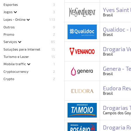
Esportes
3
Yves Saint
Jogos
3
Brasil
Lojas - Online
113
Outros
9
Qualidoc -
Promo
2
Brasil
Serviços
85
Drogaria V
Soluções para Internet
15
Brasil
Turismo e Lazer
15
Mobile traffic
1
Genera - T
Cryptocurrency
2
Brasil
Crypto
2
Eudora Rev
Brasil
Drogarias 
Campos dos Goyt
Drogaria R