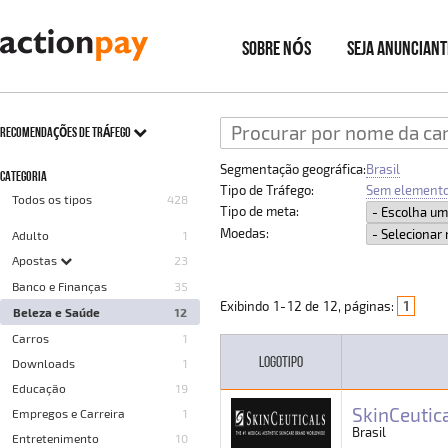
SOBRE NÓS
SEJA ANUNCIANT
RECOMENDAÇÕES DE TRÁFEGO
Segmentação geográfica:
Brasil
CATEGORIA
Tipo de Tráfego:
Sem elemento
Todos os tipos
428
Tipo de meta:
Moedas:
Adulto
1
Apostas
23
Banco e Finanças
35
Exibindo
1
-
12
de
12
, páginas:
1
Beleza e Saúde
12
Carros
1
LOGOTIPO
Downloads
1
Educação
19
SkinCeutic
Empregos e Carreira
1
Brasil
Entretenimento
10